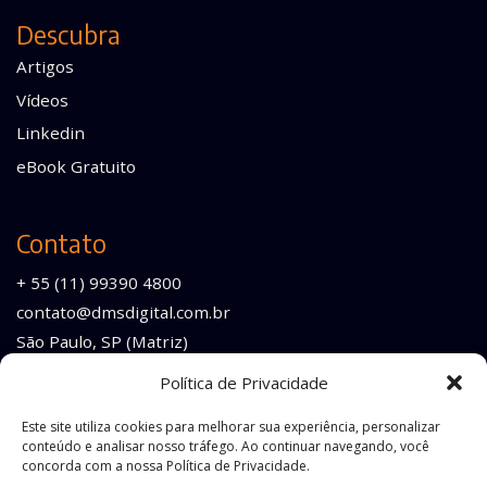
Descubra
Artigos
Vídeos
Linkedin
eBook Gratuito
Contato
+ 55 (11) 99390 4800
contato@dmsdigital.com.br
São Paulo, SP (Matriz)
Rio de Janeiro, RJ (Filial)
Política de Privacidade
Este site utiliza cookies para melhorar sua experiência, personalizar
conteúdo e analisar nosso tráfego. Ao continuar navegando, você
concorda com a nossa Política de Privacidade.
Este site é protegido pelo reCAPTCHA e está sujeito à
Política de