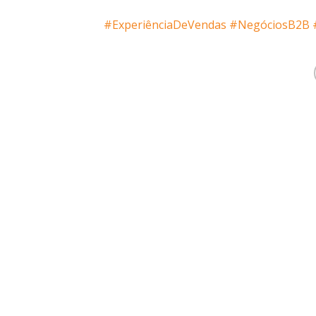
#ExperiênciaDeVendas
#NegóciosB2B