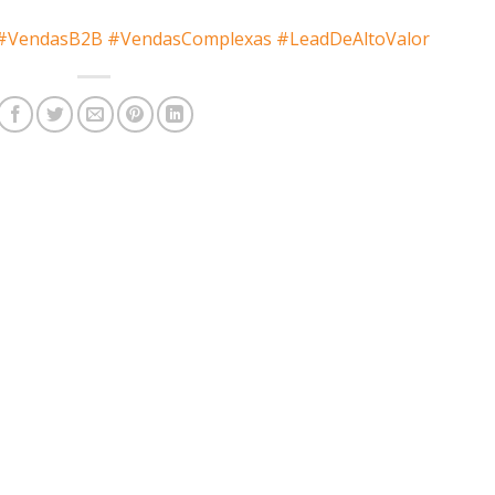
#VendasB2B
#VendasComplexas
#LeadDeAltoValor