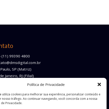
ntato
5 (11) 99390 4800
tato@dmsdigital.com.br
Paulo, SP (Matriz)
de Janeiro, RJ (Filial)
Política de Privacidade
te utiliza cookies para melhorar sua experiência, personalizar conteúdo e
ar nosso tráfego. Ao continuar navegando, você concorda com a nossa
a de Privacidade.
erviço
do Google.