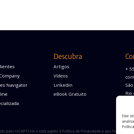
Descubra
Co
lientes
Artigos
+ 5
 Company
Vídeos
con
es Navigator
Linkedin
São 
Rio 
line
eBook Gratuito
cializada
Este si
analis
Polític
gido pelo reCAPTCHA e está sujeito à
Política de Privacidade
e aos
Termos de S