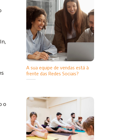
o
In,
A sua equipe de vendas está à
es
frente das Redes Sociais?
o o