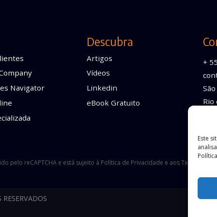
Descubra
Co
lientes
Artigos
+ 5
 Company
Vídeos
con
es Navigator
Linkedin
São 
Rio 
line
eBook Gratuito
cializada
Este si
analis
Polític
gido pelo reCAPTCHA e está sujeito à
Política de Privacidade
e aos
Termos de S
S RESERVADOS