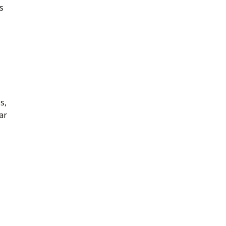
s
s,
ar