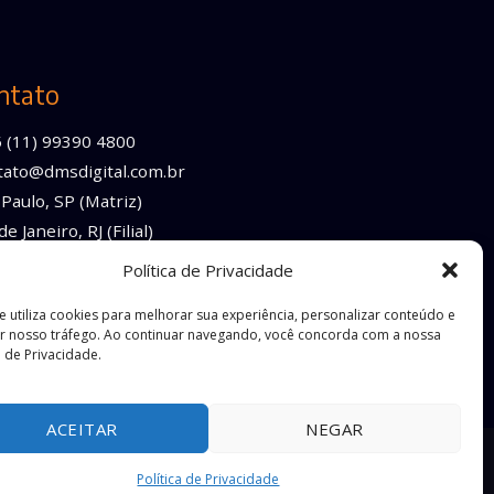
ntato
5 (11) 99390 4800
tato@dmsdigital.com.br
Paulo, SP (Matriz)
de Janeiro, RJ (Filial)
Política de Privacidade
te utiliza cookies para melhorar sua experiência, personalizar conteúdo e
ar nosso tráfego. Ao continuar navegando, você concorda com a nossa
a de Privacidade.
erviço
do Google.
ACEITAR
NEGAR
Política de Privacidade
Política de Privacidade