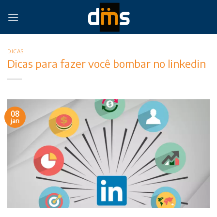
Skip
to
content
DICAS
Dicas para fazer você bombar no linkedin
08
jan