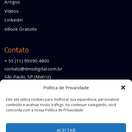
Artigos
Vídeos
Linkedin
eBook Gratuito
Contato
+ 55 (11) 99390 4800
contato@dmsdigital.com.br
São Paulo, SP (Matriz)
Rio de Janeiro, RJ (Filial)
Política de Privacidade
Este site utiliza cookies para melhorar sua experiência, personalizar
conteúdo e analisar nosso tráfego. Ao continuar navegando, você
concorda com a nossa Política de Privacidade.
Este site é protegido pelo reCAPTCHA e está sujeito à
Política de
Privacidade
e aos
Termos de Serviço
do Google.
ACEITAR